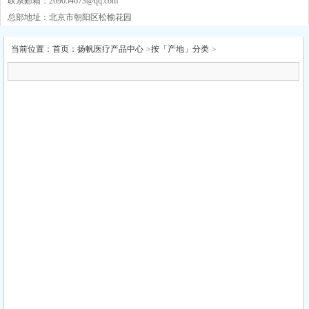
联系邮箱：
269054673@qq.com
总部地址：北京市朝阳区松榆花园
当前位置：
首页
：
扬帆医疗产品中心
>
按「产地」分类
>