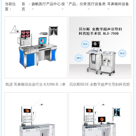
当前位
首
：
扬帆医疗产品中心
按「产品」分类
医疗设备类
耳鼻喉科设备
>
>
>
>
置：
页
凯进 耳鼻喉综合诊疗台 KX998-B（单
贝尔斯BESE 全数字超声引导妇科宫腔
工1.6m长）
手术仪 BLS-700B