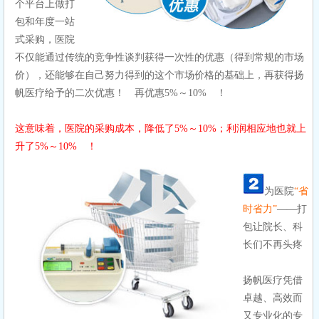
个平台上做打
包和年度一站
式采购，医院
不仅能通过传统的竞争性谈判获得一次性的优惠（得到常规的市场
价），还能够在自己努力得到的这个市场价格的基础上，再获得扬
帆医疗给予的二次优惠！ 再优惠5%～10% ！
这意味着，医院的采购成本，降低了5%～10%；利润相应地也就上
升了5%～10% ！
为医院
“省
时省力”
——打
包让院长、科
长们不再头疼
扬帆医疗凭借
卓越、高效而
又专业化的专