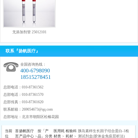
无添加剂管 25012101
联系『扬帆医疗』
全国咨询热线：
400-6798090
18515278451
总部电话：010-87361562
总部电话：010-87361570
总部传真：010-87361620
联系邮箱：
269054673@qq.com
总部地址：北京市朝阳区松榆花园
当前
首
扬帆医疗
按「产
医用耗
检验科
胰岛素样生长因子结合蛋白-1检
位
页
产品中心
>
品」分类
材类
>
耗材
>
测试剂盒(胶体金免疫层析法)