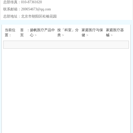
总部传真：010-87361620
联系邮箱：
269054673@qq.com
总部地址：北京市朝阳区松榆花园
当前位
首
：
扬帆医疗产品中
按「科室」分
家庭医疗与保
家庭医疗器
置：
页
心
>
类
>
健
>
槭
>