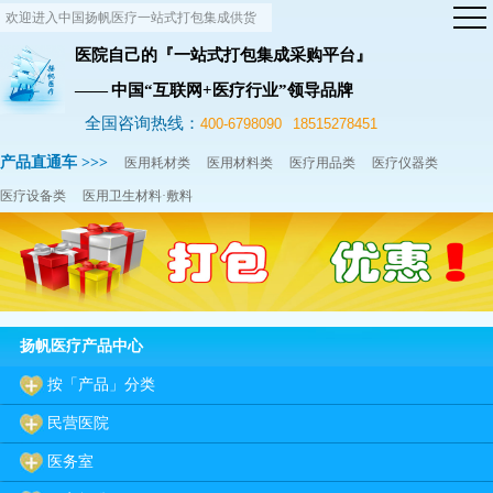
欢迎进入中国扬帆医疗一站式打包集成供货
网站！
医院自己的『一站式打包集成采购平台』
—— 中国“互联网+医疗行业”领导品牌
全国咨询热线：
400-6798090
18515278451
产品直通车 >>>
医用耗材类
医用材料类
医疗用品类
医疗仪器类
医疗设备类
医用卫生材料·敷料
扬帆医疗产品中心
按「产品」分类
民营医院
医务室