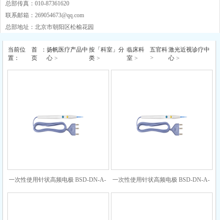
总部传真：010-87361620
联系邮箱：
269054673@qq.com
总部地址：北京市朝阳区松榆花园
当前位
首
：
扬帆医疗产品中
按「科室」分
临床科
五官科
激光近视诊疗中
>
置：
页
心
>
类
>
室
>
心
>
一次性使用针状高频电极 BSD-DN-A-
一次性使用针状高频电极 BSD-DN-A-
3-53-0
3-185-0