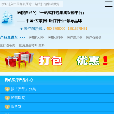
欢迎进入中国扬帆医疗一站式打包集成供货
网站！
医院自己的『一站式打包集成采购平台』
—— 中国“互联网+医疗行业”领导品牌
全国咨询热线：
400-6798090
18515278451
产品直通车 >>>
医用耗材类
医用材料类
医疗用品类
医疗仪器类
医疗设备类
医用卫生材料·敷料
扬帆医疗产品中心
按「产品」分类
民营医院
医务室