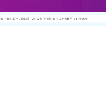
首页
>
扬机医疗招商加盟中心
>
诚征供货商
>
如何成为扬帆医疗的供货商?