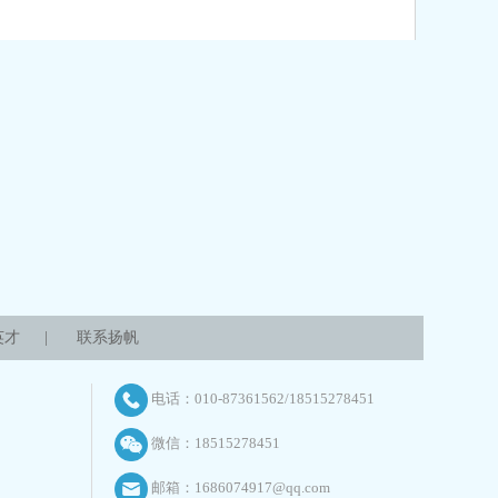
英才
|
联系扬帆
电话：010-87361562/18515278451
微信：18515278451
邮箱：1686074917@qq.com