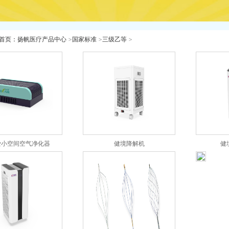
首页
：
扬帆医疗产品中心
>
国家标准
>
三级乙等
>
爱小空间空气净化器
健境降解机
健