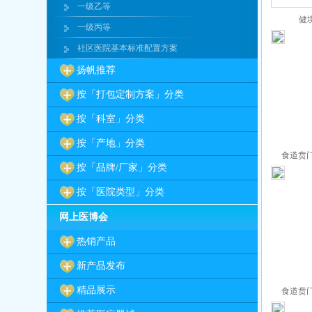
一级乙等
健
一级丙等
社区医院基本标准配置方案
扬帆推荐
按「打包定制方案」分类
按「科室」分类
按「产地」分类
食道贲门
按「品牌/厂家」分类
按「医院类型」分类
网上医博会
热销产品
新产品发布
精品展示
食道贲门