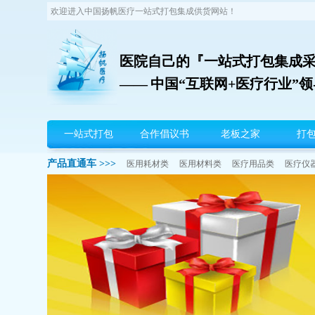
欢迎进入中国扬帆医疗一站式打包集成供货网站！
医院自己的『一站式打包集成
—— 中国“互联网+医疗行业”
扬帆首页
一站式打包
合作倡议书
老板之家
打
产品直通车 >>>
医用耗材类
医用材料类
医疗用品类
医疗仪