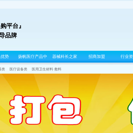
采购平台』
领导品牌
包优势
扬帆医疗产品中
器械科长之家
招商加盟
行业资
心
器类
医疗设备类
医用卫生材料·敷料