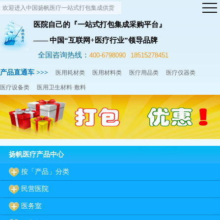
欢迎进入中国扬帆医疗一站式打包集成供货
网站！
医院自己的『一站式打包集成采购平台』
—— 中国“互联网+医疗行业”领导品牌
全国咨询热线：
400-6798090
18515278451
产品直通车 >>>
医用耗材类
医用材料类
医疗用品类
医疗仪器类
医疗设备类
医用卫生材料·敷料
扬帆医疗产品中心
按「产品」分类
民营医院
医务室