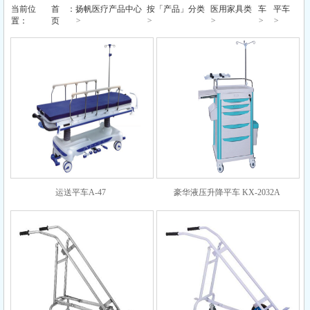
当前位
首
：
扬帆医疗产品中心
按「产品」分类
医用家具类
车
平车
>
>
>
>
>
置：
页
运送平车A-47
豪华液压升降平车 KX-2032A