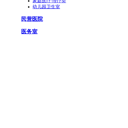
家庭医疗·理疗类
幼儿园卫生室
民营医院
医务室
养老院医务室
中小学医务室
幼儿园医务室
工厂企业医务室
景区公园医务室
轮船码头医务室
机场车站医务室
宾馆酒店医务室
机构单位医务室
建筑工地医务室
机关学校医务室
家庭医疗
国家标准