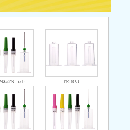
静脉采血针（PⅡ）
持针器 C1
XLPⅡ-18G