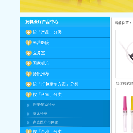
扬帆医疗产品中心
当前位置：
按「产品」分类
民营医院
医务室
国家标准
扬帆推荐
软连接式静脉
按「打包定制方案」分类
按「科室」分类
医技/辅助科室
临床科室
家庭医疗与保健
按「产地」分类