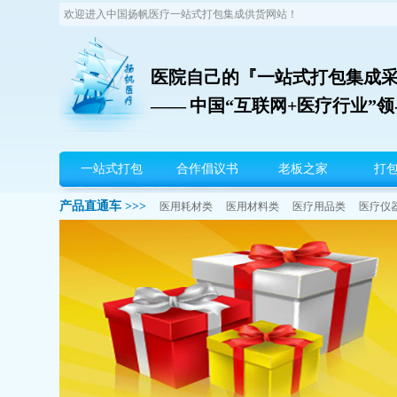
欢迎进入中国扬帆医疗一站式打包集成供货网站！
医院自己的『一站式打包集成
—— 中国“互联网+医疗行业”
扬帆首页
一站式打包
合作倡议书
老板之家
打
产品直通车 >>>
医用耗材类
医用材料类
医疗用品类
医疗仪