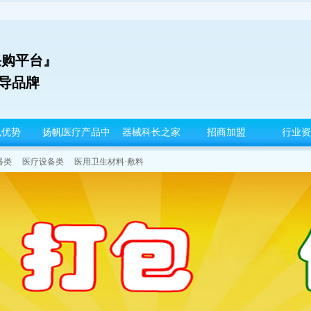
采购平台』
领导品牌
包优势
扬帆医疗产品中
器械科长之家
招商加盟
行业资
心
器类
医疗设备类
医用卫生材料·敷料