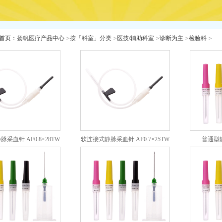
首页
：
扬帆医疗产品中心
>
按「科室」分类
>
医技/辅助科室
>
诊断为主
>
检验科
>
采血针 AF0.8×28TW
软连接式静脉采血针 AF0.7×25TW
普通型